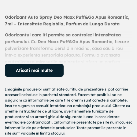
Odorizant Auto Spray Deo Maxx Puff&Go Apus Romantic,
7ml – Intensitate Reglabila, Parfum de Lunga Durata
Odorizantul care iti permite sa controlezi intensitatea
parfumului
. Cu
Deo Maxx Puff&Go Apus Romantic
, fiecare
pulverizare transforma aerul din masina, casa sau birou
intr-o experienta senzoriala placuta. Formula avansata
neutralizeaza mirosurile neplacute
si ofera un parfum
delicat si persistent, perfect pentru orice moment.
Afisati mai multe
Caracteristici principale
Imaginile produselor sunt afisate cu titlu de prezentare si pot contine
Parfum reglabil
– Pulverizeaza de cate ori doresti
accesorii neincluse in pachetul standard. Facem tot posibilul sa ne
pentru a ajusta intensitatea aromei
asiguram ca informatiile pe care ti le oferim sunt corecte si complete,
Durata extinsa
– O singura pulverizare pe zi asigura
insa te rugam sa consulti intotdeauna ambalajul produsului. Citeste cu
atentie instructiunile de utilizare, avertismentele furnizate de
un miros placut timp de pana la
55 de zile
producator si sa urmati ghidul de siguranta luand in considerare
Elimina mirosurile neplacute
– Asigura un aer
eventualele contraindicatii. Informatiile prezentate pe site nu inlocuiesc
proaspat si revigorant
informatiile de pe etichetele produselor. Toate promotiile prezente in
Set compact si eficient
– Include
un carton
site sunt valabile în limita stocului.