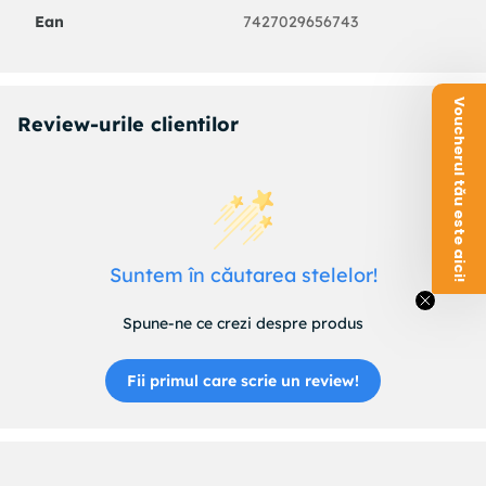
Ean
7427029656743
Voucherul tău este aici!
Review-urile clientilor
Suntem în căutarea stelelor!
Spune-ne ce crezi despre produs
Fii primul care scrie un review!