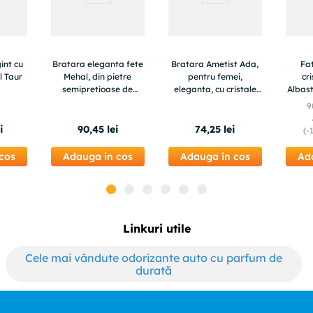
int cu
Bratara eleganta fete
Bratara Ametist Ada,
Fa
l Taur
Mehal, din pietre
pentru femei,
cr
semipretioase de
eleganta, cu cristale
Albast
Malachit, Piatra Lunii
de 8mm
Shell 
9
si Jad Verde, margele
mar
de 6mm
i
90
,
45
lei
74
,
25
lei
(-
cos
Adauga in cos
Adauga in cos
Ad
Linkuri utile
Cele mai vândute odorizante auto cu parfum de
durată