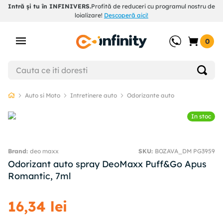
Intră și tu în INFINIVERS.
Profită de reduceri cu programul nostru de
loializare!
Descoperă aici!
0
Auto si Moto
Intretinere auto
Odorizante auto
In stoc
deo maxx
SKU
:
BOZAVA_DM PG3959
Odorizant auto spray DeoMaxx Puff&Go Apus
Romantic, 7ml
16
,
34
lei