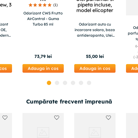
(
1
)
Odorizant CWS Frutto
AirControl - Guma
izant
Turbo 85 ml
Odorizant auto cu
Od
 OE,
incarcare solara, baza
parf
odern
antiderapanta, Ulei
s
 3 buc
parfumat si pipeta
6
incluse, model
elicopter
i
73
,
79
lei
55
,
00
lei
(-
cos
Adauga in cos
Adauga in cos
Ad
Cumpărate frecvent împreună