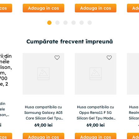
cos
Adauga in cos
Adauga in cos
Ad
Cumpărate frecvent împreună
 din
Husa compatibila cu
Husa compatibila cu
Husa 
ele
Samsung Galaxy A03
Oppo Reno11 F 5G
Realm
son,
Core Silicon Gel Tpu
Silicon Gel Tpu Model
Silic
sitate
Model Medicina
KPop Demon Hunters
i
69
,
00
lei
69
,
00
lei
, 2 buc
Rumi Eating Ramen
cos
Adauga in cos
Adauga in cos
Ad