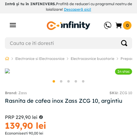
Intră și tu în INFINIVERS.
Profită de reduceri cu programul nostru de
loializare!
Descoperă aici!
0
Electronice si Electrocasnice
Electrocasnice bucatarie
Preparar
In stoc
Zass
SKU
:
ZCG 10
Rasnita de cafea inox Zass ZCG 10, argintiu
PRP
229
,
90
lei
139
,
90
lei
Economisesti
90
,
00
lei