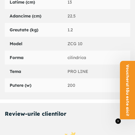
Latime (cm)
13
Adancime (cm)
22.5
Greutate (kg)
1.2
Model
ZCG 10
Forma
cilindrica
Voucherul tău este aici!
Tema
PRO LINE
Putere (w)
200
Review-urile clientilor