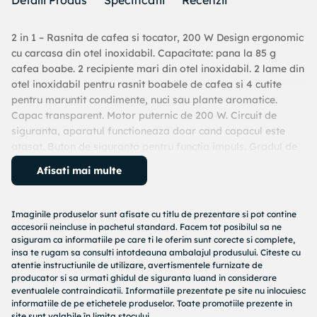
Detalii Produs
Specificatii
Recenzii
2 in 1 – Rasnita de cafea si tocator, 200 W Design ergonomic
cu carcasa din otel inoxidabil. Capacitate: pana la 85 g
cafea boabe. 2 recipiente mari din otel inoxidabil. 2 lame din
otel inoxidabil pentru rasnit boabele de cafea si 4 cutite
pentru maruntit condimente, nuci sau plante aromatice.
Capac transparent. Motor puternic de 200 W. Circuit de
siguranta, aparatul functioneaza doar cand capacul este
atasat. Buton de siguranta pentru functia impuls. Gradul de
macinare al cafelei se regleaza prin timpul de rasnire. Spatiu
Afisati mai multe
depozitare cablu alimentare. Picioruse cauciucate
antialunecare. Nivel zgomot:
Imaginile produselor sunt afisate cu titlu de prezentare si pot contine
accesorii neincluse in pachetul standard. Facem tot posibilul sa ne
asiguram ca informatiile pe care ti le oferim sunt corecte si complete,
insa te rugam sa consulti intotdeauna ambalajul produsului. Citeste cu
atentie instructiunile de utilizare, avertismentele furnizate de
producator si sa urmati ghidul de siguranta luand in considerare
eventualele contraindicatii. Informatiile prezentate pe site nu inlocuiesc
informatiile de pe etichetele produselor. Toate promotiile prezente in
site sunt valabile în limita stocului.