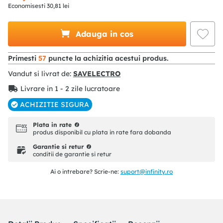
Economisesti
30
,
81
lei
Adauga in cos
Primesti
57
puncte la achizitia acestui produs.
Vandut si livrat de:
SAVELECTRO
Livrare in 1 - 2 zile lucratoare
ACHIZITIE SIGURA
Plata in rate
produs disponibil cu plata in rate fara dobanda
Garantie si retur
conditii de garantie si retur
Ai o intrebare? Scrie-ne:
suport@infinity.ro