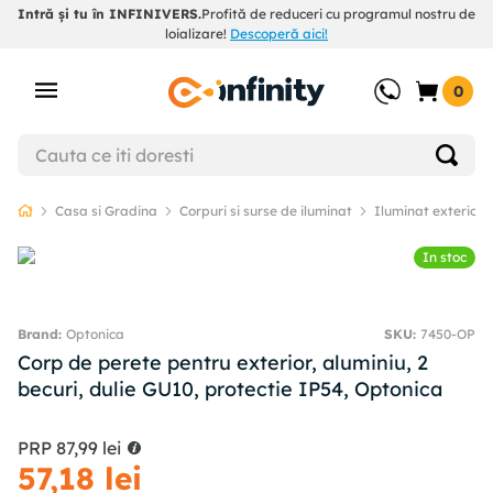
Intră și tu în INFINIVERS.
Profită de reduceri cu programul nostru de
loializare!
Descoperă aici!
0
Casa si Gradina
Corpuri si surse de iluminat
Iluminat exterior
In stoc
Optonica
SKU
:
7450-OP
Corp de perete pentru exterior, aluminiu, 2
becuri, dulie GU10, protectie IP54, Optonica
PRP
87
,
99
lei
57
,
18
lei