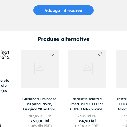
Adauga intrebarea
Produse alternative
perete
 otel
s/jos
Ghirlanda luminoasa
Instalatie solara 30
Instal
cu panou solar,
metri cu 300 LED fir
LED 
Lungime 20 metri 20
CUPRU telecomanda
tele
Becuri LED, Lumina
ALB RECE 1500 21
exter
282
,
45
lei PRP
126
,
49
lei PRP
3
calda
231
,
00
lei
64
,
90
lei
i
(-
18%
din PRP)
(-
49%
din PRP)
(-