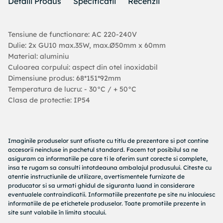
Detalii Produs
Specificatii
Recenzii
Tensiune de functionare: AC 220-240V
Dulie: 2x GU10 max.35W, max.Ø50mm x 60mm
Material: aluminiu
Culoarea corpului: aspect din otel inoxidabil
Dimensiune produs: 68*151*92mm
Temperatura de lucru: - 30°C / + 50°C
Clasa de protectie: IP54
Imaginile produselor sunt afisate cu titlu de prezentare si pot contine
accesorii neincluse in pachetul standard. Facem tot posibilul sa ne
asiguram ca informatiile pe care ti le oferim sunt corecte si complete,
insa te rugam sa consulti intotdeauna ambalajul produsului. Citeste cu
atentie instructiunile de utilizare, avertismentele furnizate de
producator si sa urmati ghidul de siguranta luand in considerare
eventualele contraindicatii. Informatiile prezentate pe site nu inlocuiesc
informatiile de pe etichetele produselor. Toate promotiile prezente in
site sunt valabile în limita stocului.