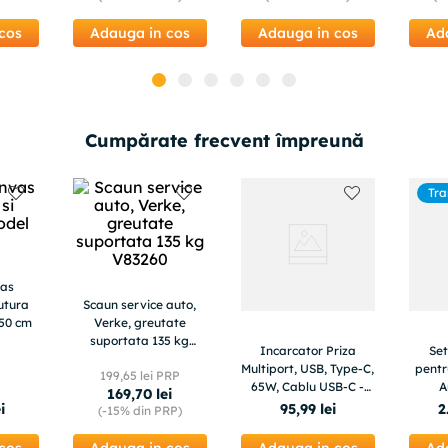
cos
Adauga in cos
Adauga in cos
Ad
Cumpărate frecvent împreună
Tra
g
vas
utura
Scaun service auto,
x50 cm
Verke, greutate
suportata 135 kg
Incarcator Priza
Set
V83260
Multiport, USB, Type-C,
pentr
199
,
65
lei PRP
65W, Cablu USB-C -
A
169
,
70
lei
Techsuit PentaXPower
ei
95
,
99
lei
2
(-
15%
din PRP)
(CHC2) - White