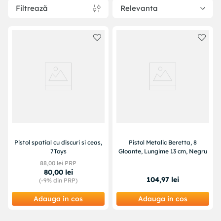
Filtrează
Relevanta
Pistol spatial cu discuri si ceas,
Pistol Metalic Beretta, 8
7Toys
Gloante, Lungime 13 cm, Negru
88
,
00
lei PRP
80
,
00
lei
104
,
97
lei
(-
9%
din PRP)
Adauga in cos
Adauga in cos