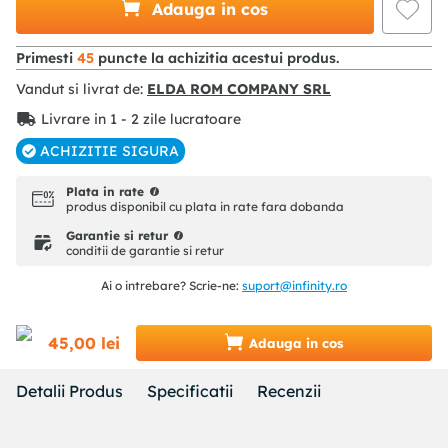
Adauga in cos
Primesti
45
puncte la achizitia acestui produs.
Vandut si livrat de:
ELDA ROM COMPANY SRL
Livrare in 1 - 2 zile lucratoare
ACHIZITIE SIGURA
Plata in rate
produs disponibil cu plata in rate fara dobanda
Garantie si retur
conditii de garantie si retur
Ai o intrebare? Scrie-ne:
suport@infinity.ro
45
,
00
lei
Adauga in cos
Detalii Produs
Specificatii
Recenzii