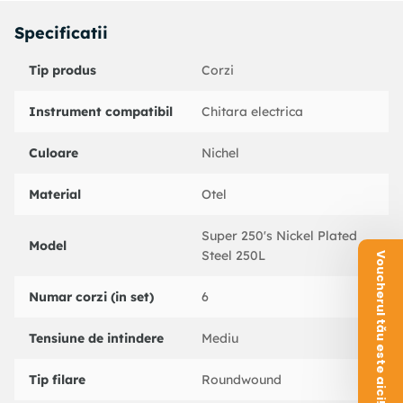
Specificatii
Tip produs
Corzi
Instrument compatibil
Chitara electrica
Culoare
Nichel
Material
Otel
Super 250's Nickel Plated
Model
Steel 250L
Voucherul tău este aici!
Numar corzi (in set)
6
Tensiune de intindere
Mediu
Tip filare
Roundwound