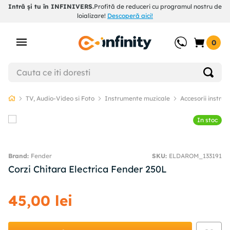
Intră și tu în INFINIVERS.
Profită de reduceri cu programul nostru de
loializare!
Descoperă aici!
0
TV, Audio-Video si Foto
Instrumente muzicale
Accesorii instru
In stoc
Fender
SKU
:
ELDAROM_133191
Corzi Chitara Electrica Fender 250L
45
,
00
lei