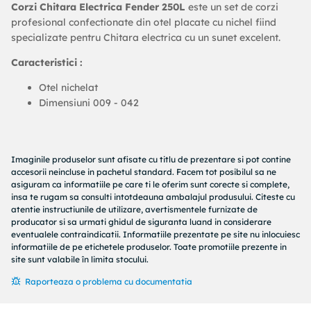
Corzi Chitara Electrica Fender 250L
este un set de corzi
profesional confectionate din otel placate cu nichel fiind
specializate pentru Chitara electrica cu un sunet excelent.
Caracteristici :
Otel nichelat
Dimensiuni 009 - 042
Imaginile produselor sunt afisate cu titlu de prezentare si pot contine
accesorii neincluse in pachetul standard. Facem tot posibilul sa ne
asiguram ca informatiile pe care ti le oferim sunt corecte si complete,
insa te rugam sa consulti intotdeauna ambalajul produsului. Citeste cu
atentie instructiunile de utilizare, avertismentele furnizate de
producator si sa urmati ghidul de siguranta luand in considerare
eventualele contraindicatii. Informatiile prezentate pe site nu inlocuiesc
informatiile de pe etichetele produselor. Toate promotiile prezente in
site sunt valabile în limita stocului.
Raporteaza o problema cu documentatia