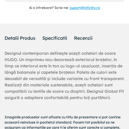
Ai o intrebare? Scrie-ne:
suport@infinity.ro
Detalii Produs
Specificatii
Recenzii
Designul contemporan definește acești ochelari de soare
HUGO. Un imprimeu nou decorează exteriorul brațelor, în
timp ce interiorul este în ton cu logo-ul cauciucat, inserția de
lângă balamale și capetele brațelor. Paleta de culori este
deosebit de versatilă și include variante cu front transparent.
Realizați din materiale sustenabile, acești ochelari sunt
compatibili cu lentile de soare cu dioptrii. Designul Global Fit
asigură o adaptare confortabilă pentru toți purtătorii.
Imaginile produselor sunt afisate cu titlu de prezentare si pot contine
accesorii neincluse in pachetul standard. Facem tot posibilul sa ne
asiguram ca informatiile pe care ti le oferim sunt corecte si complete,