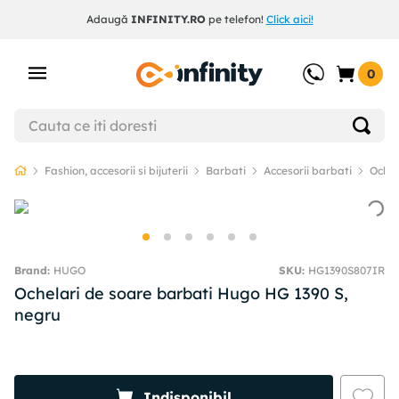
Adaugă
INFINITY.RO
pe telefon!
Click aici!
0
Fashion, accesorii si bijuterii
Barbati
Accesorii barbati
Ochel
HUGO
SKU
:
HG1390S807IR
Ochelari de soare barbati Hugo HG 1390 S,
negru
Indisponibil