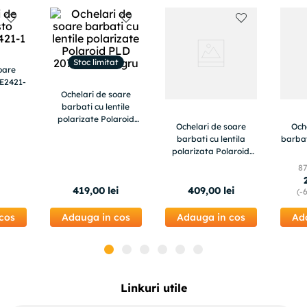
Stoc limitat
oare
AE2421-
Ochelari de soare
barbati cu lentile
polarizate Polaroid
Ochelari de soare
Och
PLD 2075 S/X, negru
barbati cu lentila
barbat
polarizata Polaroid
PLD 2092 S, negru
8
i
419
,
00
lei
409
,
00
lei
(-
cos
Adauga in cos
Adauga in cos
Ad
Linkuri utile