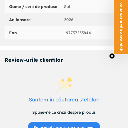
Voucherul tău este aici!
Game / serii de produse
Sol
An lansare
2026
Ean
197737253844
Review-urile clientilor
Suntem în căutarea stelelor!
Spune-ne ce crezi despre produs
Fii primul care scrie un review!