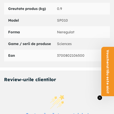
Greutate produs (kg)
0.9
Model
SP010
Forma
Neregulat
Game / serii de produse
Sciences
Voucherul tău este aici!
Ean
3700802106500
Review-urile clientilor