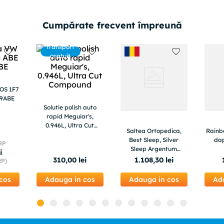
Cumpărate frecvent împreună
Transport
gratuit
EOS 1F7
29ABE
Solutie polish auto
rapid Meguiar's,
0.946L, Ultra Cut
Saltea Ortopedica,
Rainbow 
Compound
Best Sleep, Silver
da
RP
Sleep Argentum
i
12+3+1, 190x200x16
310
,
00
lei
1
.
108
,
30
lei
RP)
cm, spuma cu
memorie, fir cu ioni de
cos
Adauga in cos
Adauga in cos
Ad
argint