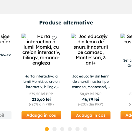
Produse alternative
Ludo&Co
Set c
Gr
Harta interactiva a
Joc educativ din lemn
lumii Momki, cu creion
de snuruit nasturii pe
interactiv, bilingv,
camasa, Montessori, 3
romana-engleza
ani+
279
,
50
lei PRP
58
,
49
lei PRP
8
215
,
66
lei
46
,
79
lei
(-
23%
din PRP)
(-
20%
din PRP)
(-
il
Adauga in cos
Adauga in cos
Ad