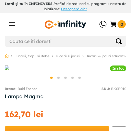
Intră și tu în INFINIVERS.
Profită de reduceri cu programul nostru de
loializare!
Descoperă aici!
0
Jucarii, Copii si Bebe
Jucarii si jocuri
Jucarii & jocuri educative
In stoc
Buki France
SKU
:
BKSP010
Lampa Magma
162
,
70
lei