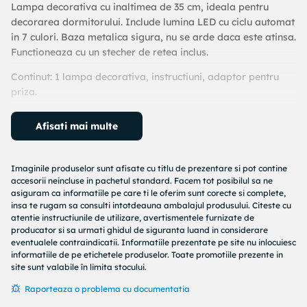
Lampa decorativa cu inaltimea de 35 cm, ideala pentru
decorarea dormitorului. Include lumina LED cu ciclu automat
in 7 culori. Baza metalica sigura, nu se arde daca este atinsa.
Functioneaza cu un stecher de retea inclus.
Continut: 1 lampa decorativa, instructiuni, adaptor pentru
priza.
Dimensiunile cutiei: 11.50 x 11.50 x 36.80 cm
Afisati mai multe
Varsta recomandata: 14 ani+
Baterii: functioneaza cu adaptorul inclus.
Imaginile produselor sunt afisate cu titlu de prezentare si pot contine
accesorii neincluse in pachetul standard. Facem tot posibilul sa ne
Atentie: NUMAI PENTRU UZ INTERIOR. A nu se lasa la
asiguram ca informatiile pe care ti le oferim sunt corecte si complete,
indemana copiilor sub 14 ani. Aceasta este o lampa
insa te rugam sa consulti intotdeauna ambalajul produsului. Citeste cu
atentie instructiunile de utilizare, avertismentele furnizate de
decorativa, nu o jucarie. Cititi cu atentie instructiunile inainte
producator si sa urmati ghidul de siguranta luand in considerare
de utilizare. Sursa de lumina si sursa de caldura nu pot fi
eventualele contraindicatii. Informatiile prezentate pe site nu inlocuiesc
inlocuite.
informatiile de pe etichetele produselor. Toate promotiile prezente in
site sunt valabile în limita stocului.
Raporteaza o problema cu documentatia