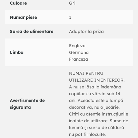
Culoare
Gri
Numar piese
1
Sursa de alimentare
Adaptor la priza
Engleza
Limba
Germana
Franceza
NUMAI PENTRU
UTILIZARE ÎN INTERIOR.
A nu se lăsa la îndemâna
copiilor cu vârsta sub 14
Avertismente de
ani. Aceasta este o lampă
siguranta
decorativă, nu o jucărie.
Citiți cu atenție instrucțiunile
înainte de utilizare. Sursa de
lumină și sursa de căldură
nu pot fi înlocuite.