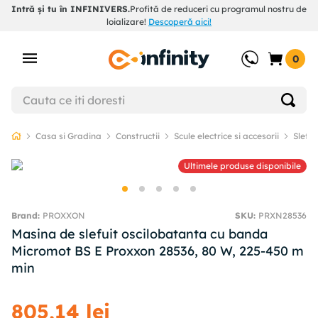
Intră și tu în INFINIVERS.
Profită de reduceri cu programul nostru de
loializare!
Descoperă aici!
0
Casa si Gradina
Constructii
Scule electrice si accesorii
Slefui
Ultimele produse disponibile
PROXXON
SKU
:
PRXN28536
Masina de slefuit oscilobatanta cu banda
Micromot BS E Proxxon 28536, 80 W, 225-450 m
min
805
,
14
lei