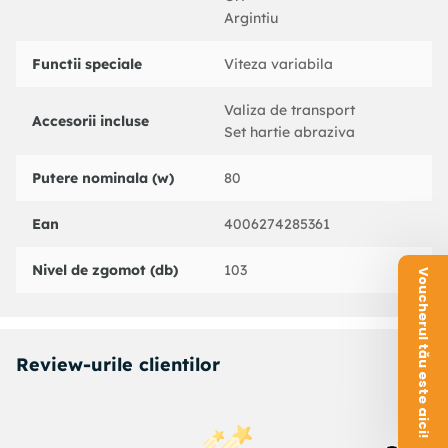
Argintiu
Functii speciale
Viteza variabila
Valiza de transport
Accesorii incluse
Set hartie abraziva
Putere nominala (w)
80
Ean
4006274285361
Nivel de zgomot (db)
103
Voucherul tău este aici!
Review-urile clientilor