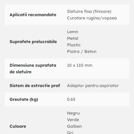
K=3 dB(A)
Slefuire fina (finisare)
Nivelul zgomotului emis Lwa: 103 dB(A), Incertitudine
Aplicatii recomandate
Curatare rugina/vopsea
K=3 dB(A)
Nivel vibratii:
Lemn
Metal
Suprafete prelucrabile
Plastic
Piatra / Beton
Dimensiune suprafata
10 x 110 mm
de slefuire
Sistem de extractie praf
Adaptor pentru aspirator
Greutate (kg)
0.65
Negru
Verde
Culoare
Galben
Gri