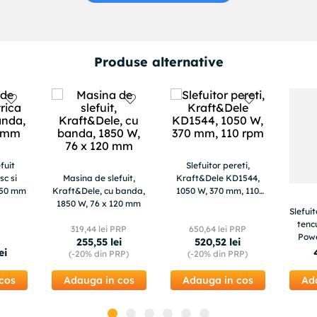
Produse alternative
fuit
Slefuitor pereti,
sc si
Masina de slefuit,
Kraft&Dele KD1544,
150 mm
Kraft&Dele, cu banda,
1050 W, 370 mm, 110
1850 W, 76 x 120 mm
rpm
Slefui
tenc
319
,
44
lei PRP
650
,
64
lei PRP
Pow
255
,
55
lei
520
,
52
lei
ei
(-
20%
din PRP)
(-
20%
din PRP)
cos
Adauga in cos
Adauga in cos
Ad