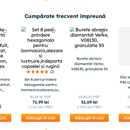
Cumpărate frecvent împreună
Burete abraziv
diamantat Verke,
V08130, granulatie 50
(
2
)
Disc 
antata
Set 8 perii prindere
P40 1
lefuit,
hexagonala pentru
t,
bormasina,alezare,curatare,slefuire
0,125
si
81
,
34
lei PRP
60
,
83
lei PRP
2
lex
lustruire,indepartarea
71
,
99
lei
51
,
69
lei
vopselei si ruginii
i
(-
11%
din PRP)
(-
15%
din PRP)
(-
cos
Adauga in cos
Adauga in cos
Ad