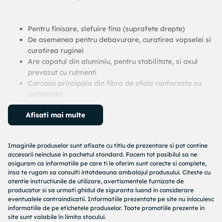
Pentru finisare, slefuire fina (suprafete drepte)
De asemenea pentru debavurare, curatirea vopselei si
curatirea ruginei
Are capatul din aluminiu, pentru stabilitate, si axul
prevazut cu rulmenti
Carcasa principala din fibra de sticla ranforsata cu
poliamida
Control electronic variabil al turatiei
Afisati mai multe
Capul se roteste la 60 de grade
Include 2 curele GR 80 si 2 curele GR 180
Acest echipament va este oferit intr-o noua cutie
Imaginile produselor sunt afisate cu titlu de prezentare si pot contine
fabricata din polipropilena
accesorii neincluse in pachetul standard. Facem tot posibilul sa ne
Port-banda se roteste cu 60 de grade
asiguram ca informatiile pe care ti le oferim sunt corecte si complete,
insa te rugam sa consulti intotdeauna ambalajul produsului. Citeste cu
Design compact
atentie instructiunile de utilizare, avertismentele furnizate de
Greutate redusa
producator si sa urmati ghidul de siguranta luand in considerare
Benzile sunt usor de schimbat
eventualele contraindicatii. Informatiile prezentate pe site nu inlocuiesc
informatiile de pe etichetele produselor. Toate promotiile prezente in
Trusa de transport tip valiza cu maner
site sunt valabile în limita stocului.
Mufa de conexiune la un aspirator