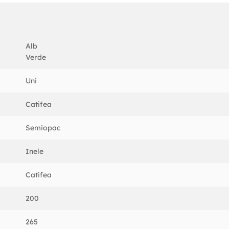
e 5 cm.
 nu este inclusa in pachetul de livrare.
Alb
Verde
Uni
Catifea
Semiopac
Inele
Catifea
200
265