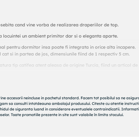
osebita cand vine vorba de realizarea draperiilor de top.
a locuintei un ambient primitor dar si o eleganta aparte.
eal pentru dormitor insa poate fi integrata in orice alta incapere.
l cat si in partea de jos, dimensiunile fiind de 1 respectiv 5 cm.
tura tip catifea atent aleasa de origine Turcia, fiind un articol de
tine accesorii neincluse in pachetul standard. Facem tot posibilul sa ne asigu
rugam sa consulti intotdeauna ambalajul produsului. Citeste cu atentie instructi
hidul de siguranta luand in considerare eventualele contraindicatii. Informati
elor. Toate promotiile prezente in site sunt valabile în limita stocului.
tima pentru spalare este de 30 grade;