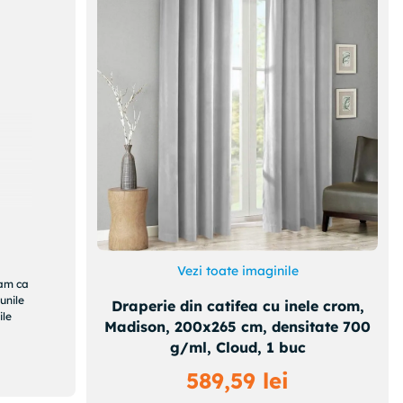
Vezi toate imaginile
ram ca
unile
Draperie din catifea cu inele crom,
ile
Madison, 200x265 cm, densitate 700
g/ml, Cloud, 1 buc
589
,
59
lei