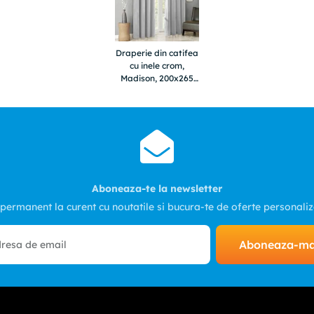
Draperie din catifea
cu inele crom,
Madison, 200x265
cm, densitate 700
g/ml, Cloud, 1 buc
Aboneaza-te la newsletter
 permanent la curent cu noutatile si bucura-te de oferte personali
Aboneaza-m