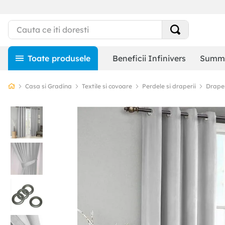
Beneficii Infinivers
Summe
Casa si Gradina
Textile si covoare
Perdele si draperii
Draper