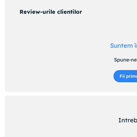
Review-urile clientilor
Suntem î
Spune-ne 
Fii prim
Intreb