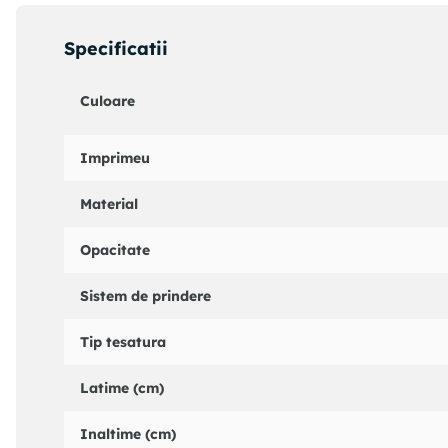
- Reguli de uscare: Nu se usuca prin centrifugare.
Pachetul de livrare mai contine 12 inele cu diametrul d
Specificatii
Nota: Galeria pentru draperie din imaginea de prezentare
Culoare
Imprimeu
Material
Opacitate
Sistem de prindere
Tip tesatura
Latime (cm)
Inaltime (cm)