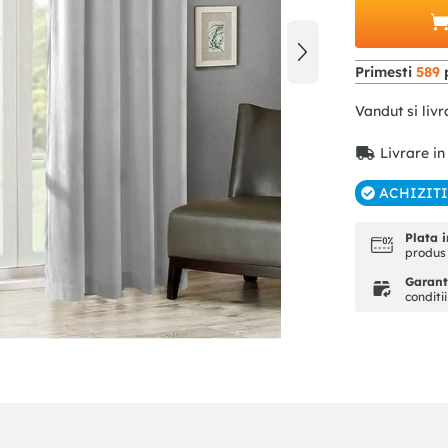
Primesti
589
p
Vandut si livr
Livrare in
ACHIZIT
Plata i
produs 
Garanti
conditi