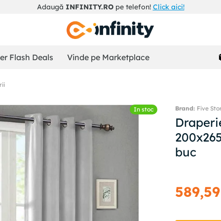
Adaugă
INFINITY.RO
pe telefon!
Click aici!
r Flash Deals
Vinde pe Marketplace
ii
Five Sto
In stoc
Draperi
200x265
buc
589
,
59