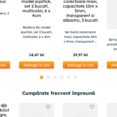
era, 2
Radiera 3d, model
joystick, set 2 bucati,
Set benzi corectoare
multicolor, 6 x 4cm
maxi, capacitate 10m
Set b
x 5mm, transparent si
presid
albastru, 3 bucati
5m
14
,
47
lei
29
,
97
lei
cos
Adauga in cos
Adauga in cos
Ad
Cumpărate frecvent împreună