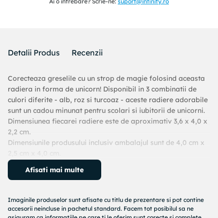
Ai o intrebare? Scrie-ne:
suport@infinity.ro
Detalii Produs
Recenzii
Corecteaza greselile cu un strop de magie folosind aceasta
radiera in forma de unicorn! Disponibil in 3 combinatii de
culori diferite - alb, roz si turcoaz - aceste radiere adorabile
sunt un cadou minunat pentru scolari si iubitorii de unicorni.
Dimensiunea fiecarei radiere este de aproximativ 3,6 x 4,0 x
2,2 cm.
Dimensiunile produsului inclusiv ambalajul sunt de 4,0 cm x
2,5 cm x 4,0 cm.
Varsta recomandata: 6 ani+
Afisati mai multe
Avertisment: Nu este recomandat copiilor sub 3 ani!
Imaginile produselor sunt afisate cu titlu de prezentare si pot contine
accesorii neincluse in pachetul standard. Facem tot posibilul sa ne
asiguram ca informatiile pe care ti le oferim sunt corecte si complete,