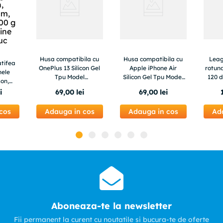
Husa compatibila cu
Husa compatibila cu
Leag
atifea
OnePlus 13 Silicon Gel
Apple iPhone Air
rotun
nele
Tpu Model
Silicon Gel Tpu Model
120 d
on,
Monochrome Hypnotic
BTC Mining
nsitate
i
69
,
00
lei
69
,
00
lei
ppine
c
cos
Adauga in cos
Adauga in cos
Ad
Aboneaza-te la newsletter
Fii permanent la curent cu noutatile si bucura-te de oferte