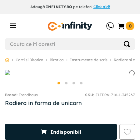
Adaugă
INFINITY.RO
pe telefon!
Click aici!
0
Carti si Birotica
Birotica
Instrumente de scris
Radiere si cor
Trendhaus
SKU
:
JLTD961716-1-345267
Radiera in forma de unicorn
Indisponibil